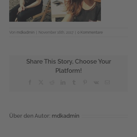
Von
mdkadmin
|
November 16th, 2017
|
0 Kommentare
Share This Story, Choose Your
Platform!
Facebook
X
Reddit
LinkedIn
Tumblr
Pinterest
Vk
E-
Mail
Über den Autor:
mdkadmin