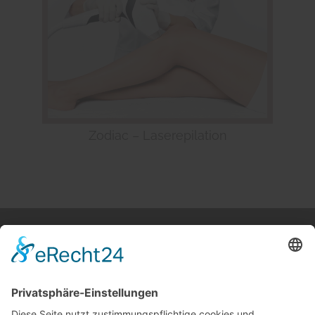
Zodiac – Laserepilation
STARTSEITE
ÜBER UNS
KATALOG
KONTAKT
Melden Sie sich für unseren Newsletter an