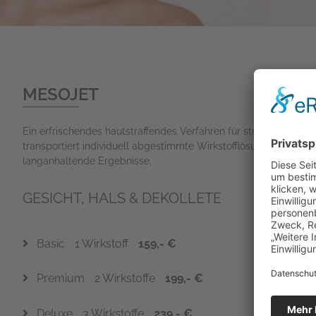
MESOJET
Ein erfrischendes hautstraffendes Verfahren für strahlende Ha
transportiert individuell abgestimmte Wirkstofflösungen bis in t
langanhaltende Ergebnisse.
GESICHT, HALS & DEKOLLETE
Basic
1 Wirkstoff
159,- €
Premium
2 Wirkstoffe
199,- €
Deluxe
3 Wirkstoffe
239,- €