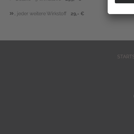
… jeder weitere Wirkstoff
29,- €
START