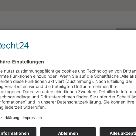
ut. MesoJet™ Hydroporations-Technologie
iefe Hautschichten und erzielt sofortige und