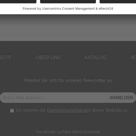
SEITE
ÜBER UNS
KATALOG
K
Melden Sie sich für unseren Newsletter an
Ich stimme der
Datenschutzerklärung
dieser Website zu
Facebook:
@mark.diehl.kosmetik