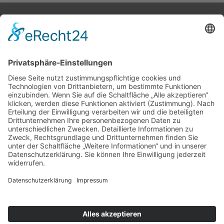
STARTSEITE
ÜBER UNS
KATALOG
KONTAKT
Melden Sie sich für unseren Newsletter an
Ich stimme der
Datenschutzerklärung
dieser Website
zu
Telefon: 0 21 96 – 89 88 69 – 0
Facebook:
@mark.diehl.kosmetik
Instagram:
@markunddiehl_kosmetik
Email:
info@mark-diehl-kosmetik.de
Adresse: Obere Remscheider Straße 18
42929 Wermelskirchen