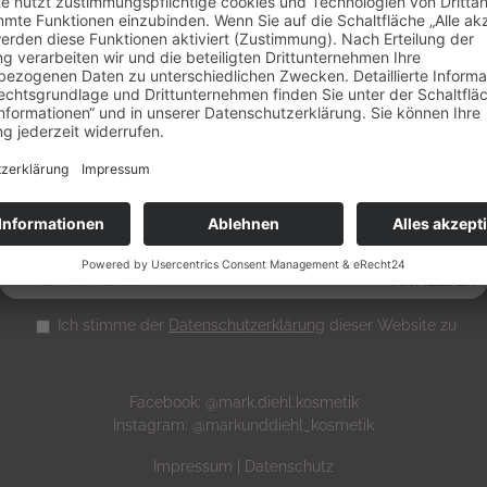
SEITE
ÜBER UNS
KATALOG
K
Melden Sie sich für unseren Newsletter an
Ich stimme der
Datenschutzerklärung
dieser Website zu
Facebook:
@mark.diehl.kosmetik
Instagram:
@markunddiehl_kosmetik
Impressum
|
Datenschutz