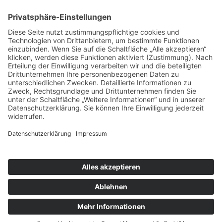
Melden Sie sich für unseren Newsletter an
Ich stimme der
Datenschutzerklärung
dieser Website
zu
Telefon: 0 21 96 – 89 88 69 – 0
Facebook:
@mark.diehl.kosmetik
Instagram:
@markunddiehl_kosmetik
Email:
info@mark-diehl-kosmetik.de
Adresse: Obere Remscheider Straße 18
42929 Wermelskirchen
Impressum
|
Datenschutz
© 2026 Mark & Diehl Kosmetik. Alle Rechte vorbehalten / Design by