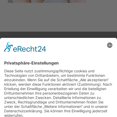
STARTSEITE
ÜBER UNS
KATALOG
KONTAKT
Melden Sie sich für unseren Newsletter an
Ich stimme der
Datenschutzerklärung
dieser Website
zu
Telefon: 0 21 96 – 89 88 69 – 0
Facebook:
@mark.diehl.kosmetik