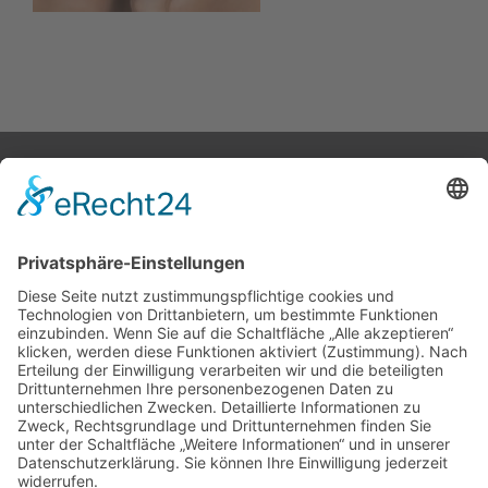
STARTSEITE
ÜBER UNS
KATALOG
KONTAKT
Melden Sie sich für unseren Newsletter an
Ich stimme der
Datenschutzerklärung
dieser Website
zu
Telefon: 0 21 96 – 89 88 69 – 0
Facebook:
@mark.diehl.kosmetik