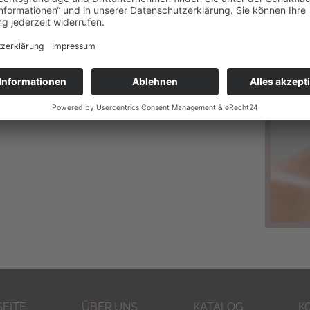
.
SEITE
ÜBER UNS
KATALOG
K