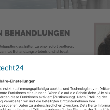
N BEHANDLUNGEN
ehandlungsschritten zu einer sofort pralleren,
tspanntes Behandlungserlebnis und ist ideal
 möchten..