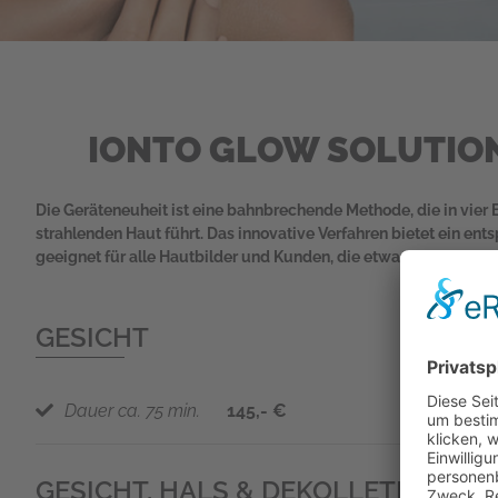
IONTO GLOW SOLUTIO
Die Geräteneuheit ist eine bahnbrechende Methode, die in vier B
strahlenden Haut führt. Das innovative Verfahren bietet ein en
geeignet für alle Hautbilder und Kunden, die etwas Besonderes
GESICHT
Dauer ca. 75 min.
145,- €
GESICHT, HALS & DEKOLLETÉ